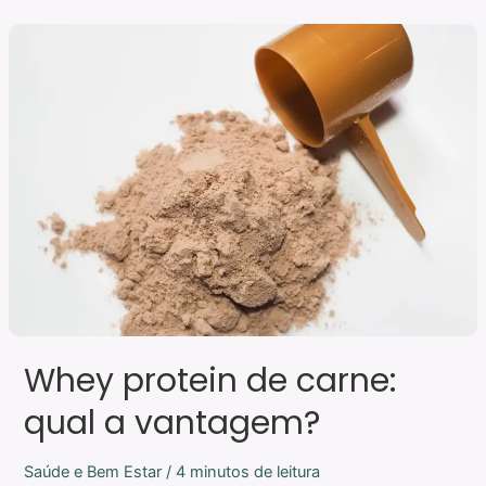
Whey
protein
de
carne:
qual
a
vantagem?
Whey protein de carne:
qual a vantagem?
Saúde e Bem Estar
/
4 minutos de leitura