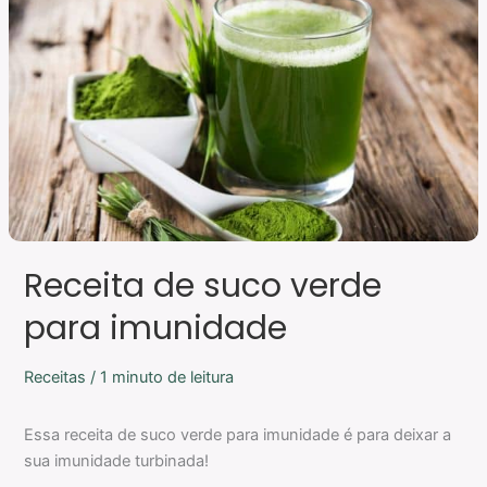
de
suco
verde
para
imunidade
Receita de suco verde
para imunidade
Receitas
/
1 minuto de leitura
Essa receita de suco verde para imunidade é para deixar a
sua imunidade turbinada!