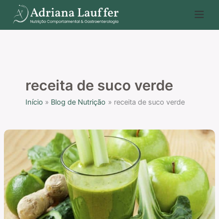
Ir
P
para
e
o
s
conteúdo
q
u
i
receita de suco verde
s
Início
Blog de Nutrição
receita de suco verde
a
r
Receita
de
suco
de
couve,
maçã
e
água