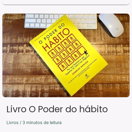
Livro
O
Poder
do
hábito
Livro O Poder do hábito
Livros
/
3 minutos de leitura