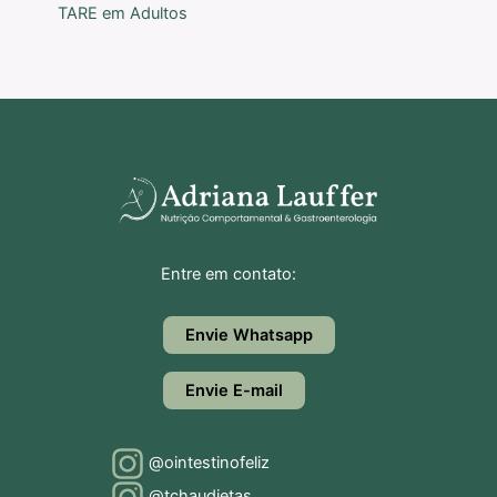
TARE em Adultos
Entre em contato:
Envie Whatsapp
Envie E-mail
@ointestinofeliz
@tchaudietas