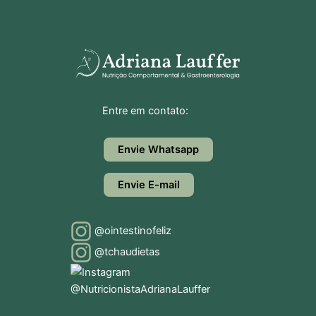
Entre em contato:
Envie Whatsapp
Envie E-mail
@ointestinofeliz
@tchaudietas
@NutricionistaAdrianaLauffer