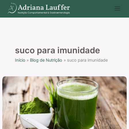
Ir
P
para
e
o
s
conteúdo
q
u
i
suco para imunidade
s
Início
Blog de Nutrição
suco para imunidade
a
r
Receita
de
suco
verde
para
imunidade