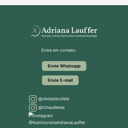
Entre em contato:
Envie Whatsapp
Envie E-mail
@ointestinofeliz
@tchaudietas
@NutricionistaAdrianaLauffer