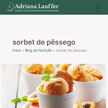
Ir
P
para
e
o
s
conteúdo
q
u
i
sorbet de pêssego
s
Início
Blog de Nutrição
sorbet de pêssego
a
r
Receita
de
sorbet
de
pêssego