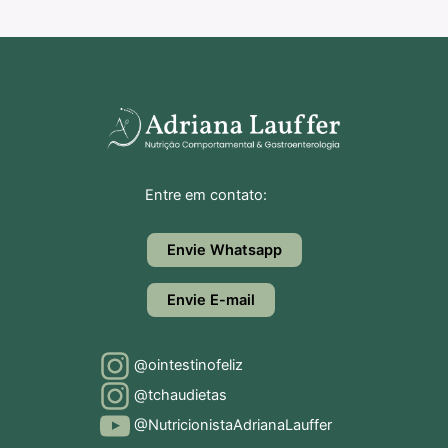
Entre em contato:
Envie Whatsapp
Envie E-mail
@ointestinofeliz
@tchaudietas
@NutricionistaAdrianaLauffer