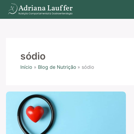
Ir
para
o
conteúdo
sódio
Início
Blog de Nutrição
sódio
Alimentação
para
pressão
alta