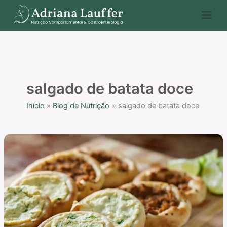
Ir
P
para
e
o
s
conteúdo
q
u
i
salgado de batata doce
s
Início
Blog de Nutrição
salgado de batata doce
a
r
Receita
de
salgado
de
batata
doce