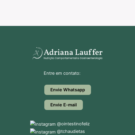
Entre em contato:
Envie Whatsapp
Envie E-mail
@ointestinofeliz
@tchaudietas