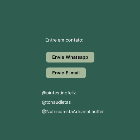
Entre em contato:
Envie Whatsapp
Envie E-mail
@ointestinofeliz
@tchaudietas
@NutricionistaAdrianaLauffer