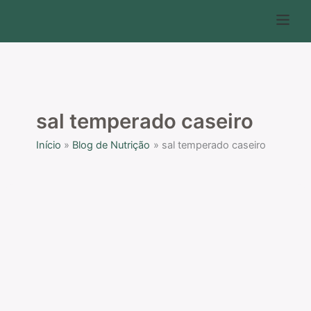
Ir
P
para
e
o
s
conteúdo
q
u
i
sal temperado caseiro
s
Início
Blog de Nutrição
sal temperado caseiro
a
r
Receitas
de
sal
de
ervas