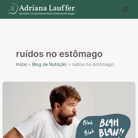
Ir
P
para
e
o
s
conteúdo
q
u
i
ruídos no estômago
s
Início
Blog de Nutrição
ruídos no estômago
a
r
Borborigmos:
ruídos
abdominais