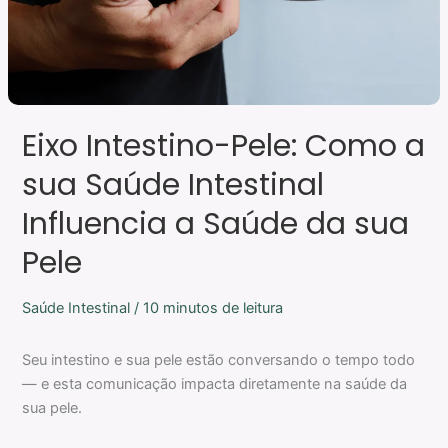
Influencia
a
Saúde
da
sua
Eixo Intestino-Pele: Como a
Pele
sua Saúde Intestinal
Influencia a Saúde da sua
Pele
Saúde Intestinal
/
10 minutos de leitura
Seu intestino e sua pele estão conversando o tempo todo
— e esta comunicação impacta diretamente na saúde da
sua pele.