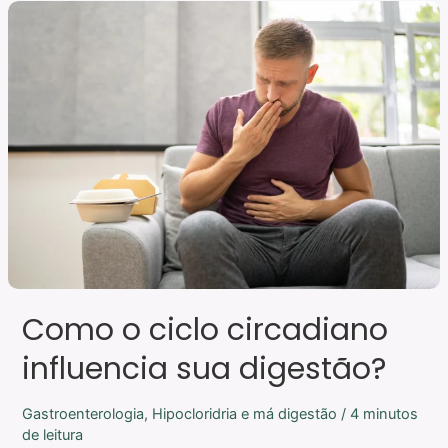
Como
o
ciclo
circadiano
influencia
sua
digestão?
Como o ciclo circadiano
influencia sua digestão?
Gastroenterologia
,
Hipocloridria e má digestão
/
4 minutos
de leitura