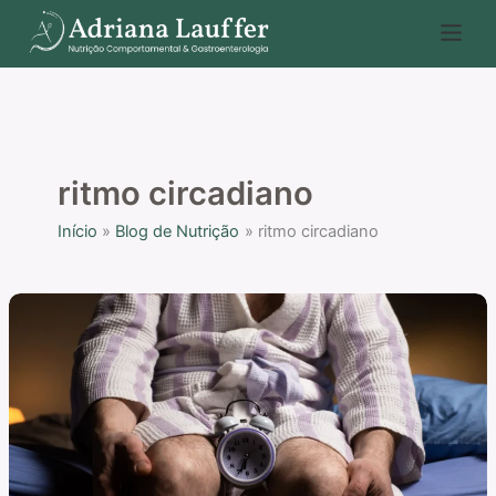
Ir
P
para
e
o
s
conteúdo
q
u
i
ritmo circadiano
s
Início
Blog de Nutrição
ritmo circadiano
a
r
Ciclo
circadiano
e
microbiota
intestinal