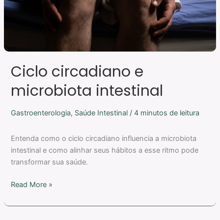
Ciclo circadiano e
microbiota intestinal
Gastroenterologia
,
Saúde Intestinal
/
4 minutos de leitura
Entenda como o ciclo circadiano influencia a microbiota
intestinal e como alinhar seus hábitos a esse ritmo pode
transformar sua saúde.
Read More »