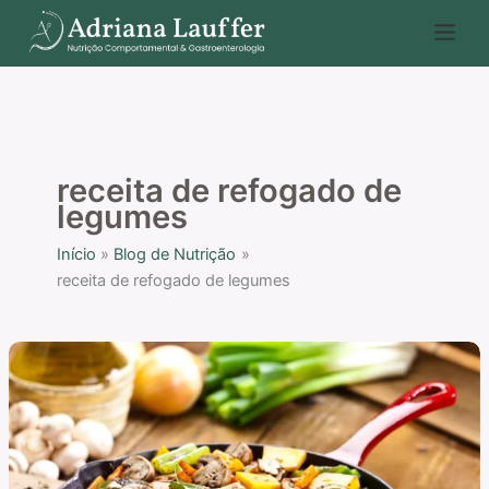
Ir
P
para
e
o
s
conteúdo
q
u
i
receita de refogado de
s
legumes
a
Início
Blog de Nutrição
r
receita de refogado de legumes
Receita
de
refogado
de
legumes