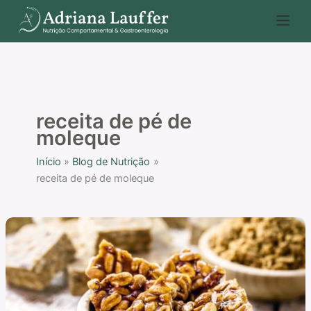
Ir
P
para
e
o
s
conteúdo
q
u
i
receita de pé de
s
moleque
a
Início
Blog de Nutrição
r
receita de pé de moleque
Receita
de
pé
de
moleque
diferente