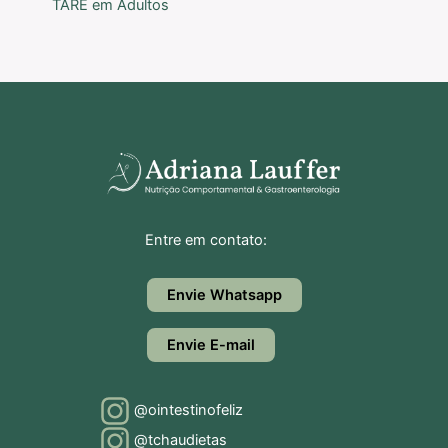
TARE em Adultos
Entre em contato:
Envie Whatsapp
Envie E-mail
@ointestinofeliz
@tchaudietas