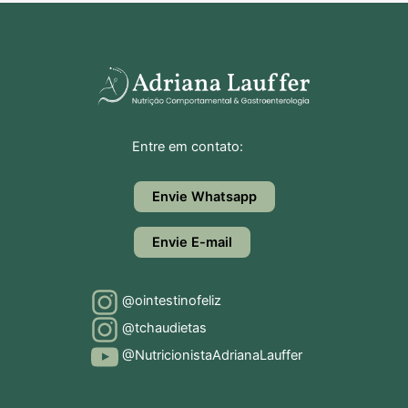
Entre em contato:
Envie Whatsapp
Envie E-mail
@ointestinofeliz
@tchaudietas
@NutricionistaAdrianaLauffer