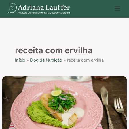
Ir
P
para
e
o
s
conteúdo
q
u
i
receita com ervilha
s
Início
Blog de Nutrição
receita com ervilha
a
r
Receita
de
purê
de
ervilhas