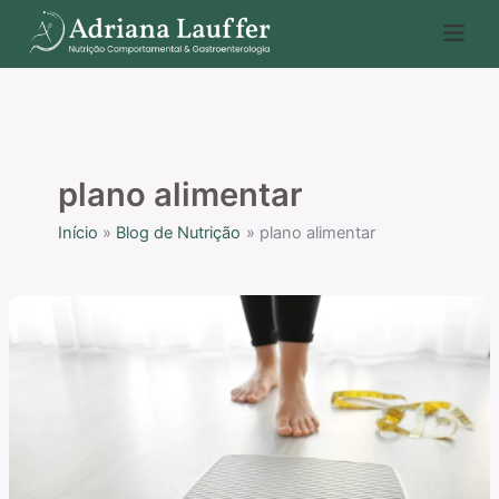
Ir
P
para
e
o
s
conteúdo
q
u
i
plano alimentar
s
Início
Blog de Nutrição
plano alimentar
a
r
Como
voltar
para
os
trilhos