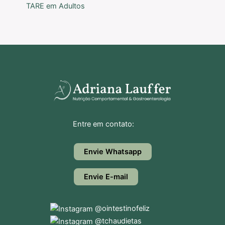
TARE em Adultos
Entre em contato:
Envie Whatsapp
Envie E-mail
@ointestinofeliz
@tchaudietas