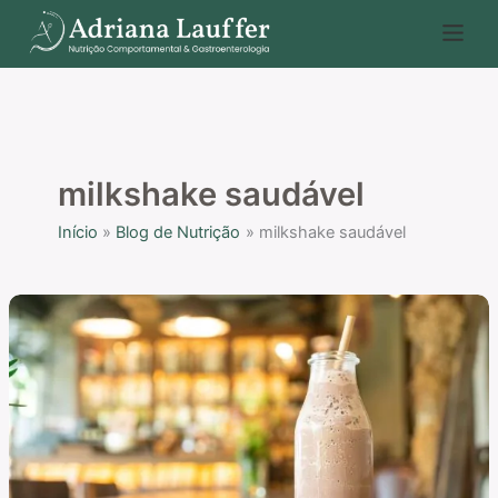
Ir
P
para
e
o
s
conteúdo
q
u
i
milkshake saudável
s
Início
Blog de Nutrição
milkshake saudável
a
r
Receita
de
milkshake
saudável