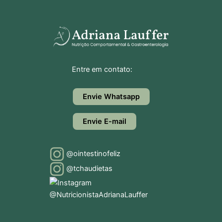
Entre em contato:
Envie Whatsapp
Envie E-mail
@ointestinofeliz
@tchaudietas
@NutricionistaAdrianaLauffer