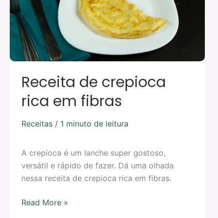
fibras
Receita de crepioca
rica em fibras
Receitas
/
1 minuto de leitura
A crepioca é um lanche super gostoso,
versátil e rápido de fazer. Dá uma olhada
nessa receita de crepioca rica em fibras.
Read More »