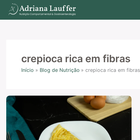
Ir
para
o
conteúdo
crepioca rica em fibras
Início
Blog de Nutrição
crepioca rica em fibra
Receita
de
crepioca
rica
em