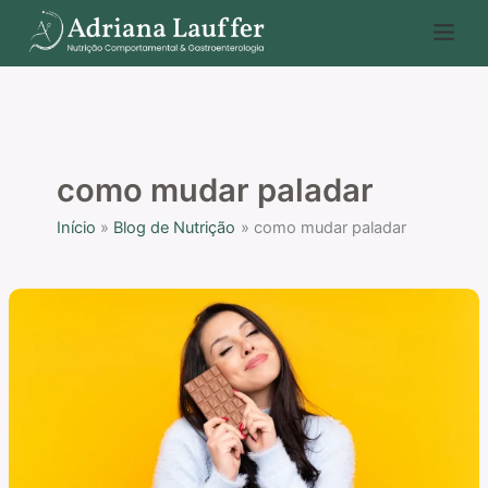
Ir
P
para
e
o
s
conteúdo
q
u
i
como mudar paladar
s
Início
Blog de Nutrição
como mudar paladar
a
r
Dificuldade
de
comer
chocolate
amargo