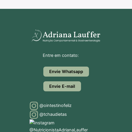
Entre em contato:
Envie Whatsapp
Envie E-mail
@ointestinofeliz
@tchaudietas
@NutricionistaAdrianaLauffer