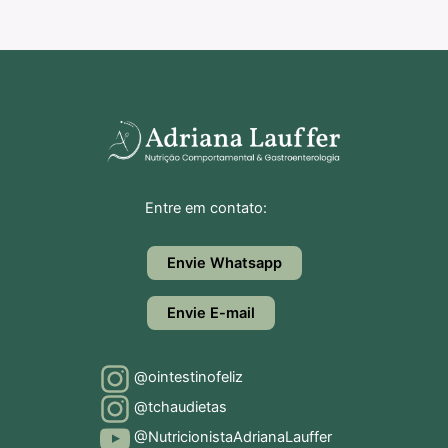
Entre em contato:
Envie Whatsapp
Envie E-mail
@ointestinofeliz
@tchaudietas
@NutricionistaAdrianaLauffer