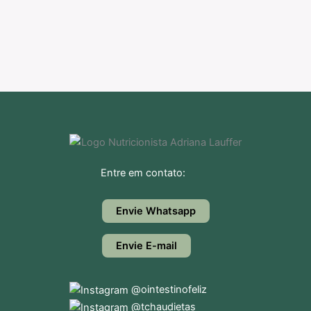
Entre em contato:
Envie Whatsapp
Envie E-mail
@ointestinofeliz
@tchaudietas