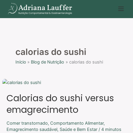
Ir
P
para
e
o
s
conteúdo
q
u
i
calorias do sushi
s
Início
Blog de Nutrição
calorias do sushi
a
r
Calorias
do
Calorias do sushi versus
sushi
versus
emagrecimento
emagrecimento
Comer transtornado
,
Comportamento Alimentar
,
Emagrecimento saudável
,
Saúde e Bem Estar
/
4 minutos