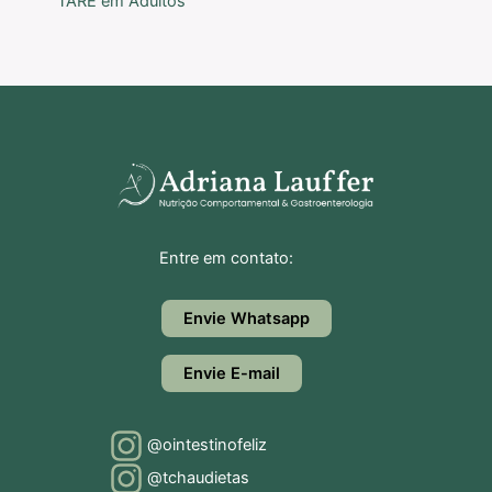
TARE em Adultos
Entre em contato:
Envie Whatsapp
Envie E-mail
@ointestinofeliz
@tchaudietas