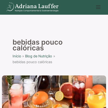
Ir
P
para
e
o
s
conteúdo
q
u
i
bebidas pouco
s
calóricas
a
Início
Blog de Nutrição
r
bebidas pouco calóricas
Drinks
sem
álcool
e
pouco
calóricos