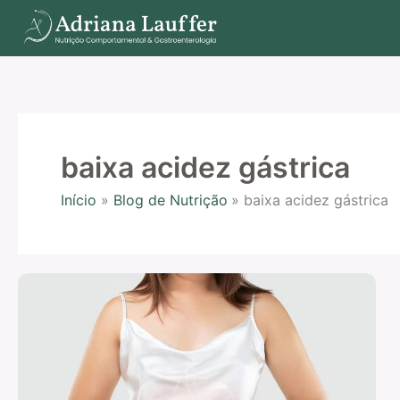
Ir
para
o
conteúdo
baixa acidez gástrica
Início
Blog de Nutrição
baixa acidez gástrica
Hipocloridria