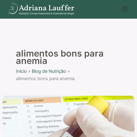
Ir
P
para
e
o
s
conteúdo
q
u
i
alimentos bons para
s
anemia
a
Início
Blog de Nutrição
r
alimentos bons para anemia
Alimentos
bons
para
anemia