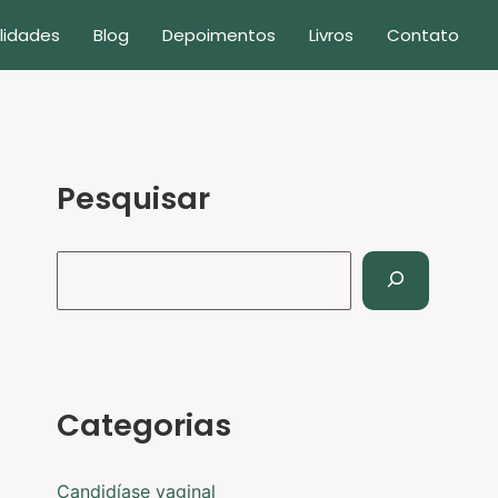
P
lidades
Blog
Depoimentos
Livros
Contato
e
s
q
u
Pesquisar
i
s
a
r
Categorias
Candidíase vaginal