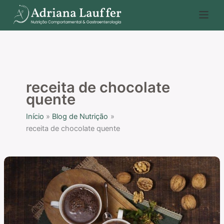
Ir
P
para
e
o
s
conteúdo
q
u
i
receita de chocolate
s
quente
a
Início
Blog de Nutrição
r
receita de chocolate quente
Receita
de
chocolate
quente
vegano