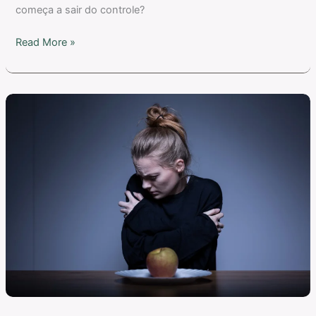
começa a sair do controle?
Read More »
TARE
em
Adultos