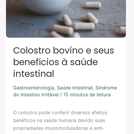
à
saúde
intestinal
Colostro bovino e seus
benefícios à saúde
intestinal
Gastroenterologia
,
Saúde Intestinal
,
Síndrome
do Intestino Irritável
/
15 minutos de leitura
O colostro pode conferir diversos efeitos
benéficos na saúde humana devido suas
propriedades imunomoduladoras e anti-