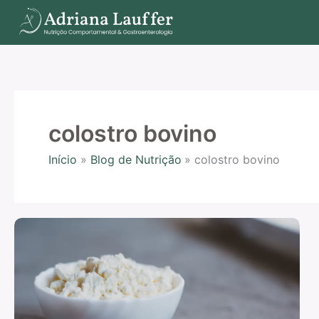
Ir
para
o
conteúdo
colostro bovino
Início
Blog de Nutrição
colostro bovino
Colostro
bovino
e
seus
benefícios