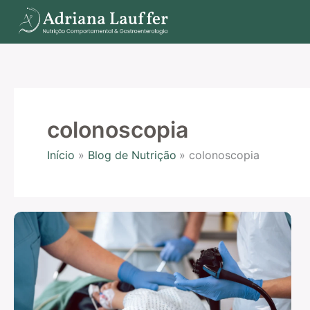
Ir
para
o
conteúdo
colonoscopia
Início
Blog de Nutrição
colonoscopia
Os
Efeitos
do
Preparo
da