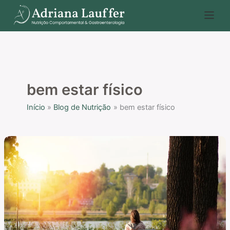
Ir
P
para
e
o
s
conteúdo
q
u
i
bem estar físico
s
Início
Blog de Nutrição
bem estar físico
a
r
O
Contato
com
a
Natureza
e
os
Benefícios