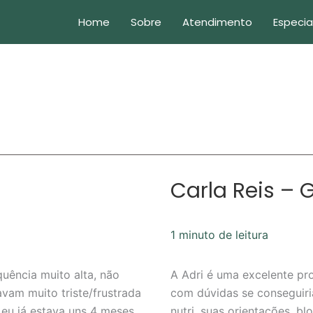
Home
Sobre
Atendimento
Especia
Carla Reis – 
Carla
Reis
–
1 minuto de leitura
Google
Review
uência muito alta, não
A Adri é uma excelente pro
vam muito triste/frustrada
com dúvidas se conseguir
eu já estava uns 4 meses
nutri, suas orientações, 