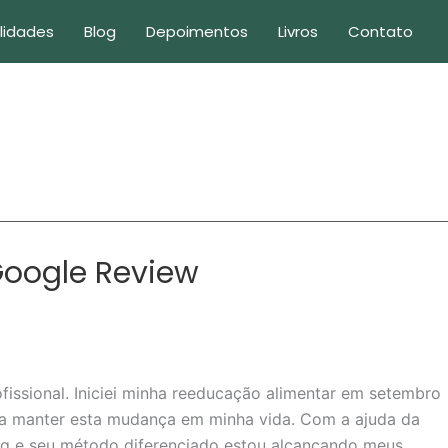
lidades
Blog
Depoimentos
Livros
Contato
Google Review
fissional. Iniciei minha reeducação alimentar em setembro
ia manter esta mudança em minha vida. Com a ajuda da
blog e seu método diferenciado estou alcançando meus