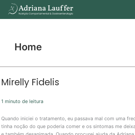
Ir
para
o
conteúdo
Home
Mirelly Fidelis
Mirelly
Fidelis
1 minuto de leitura
Quando iniciei o tratamento, eu passava mal com uma freq
tinha noção do que poderia comer e os sintomas me deixa
e também desanimada. Quando procurei ajuda da Adriana 