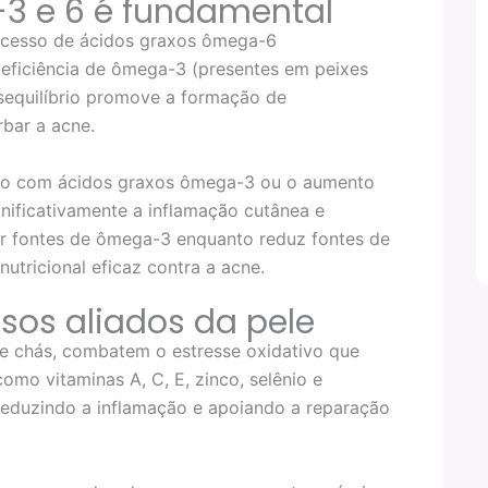
-3 e 6 é fundamental
xcesso de ácidos graxos ômega-6
eficiência de ômega-3 (presentes em peixes
esequilíbrio promove a formação de
bar a acne.
ão com ácidos graxos ômega-3 ou o aumento
nificativamente a inflamação cutânea e
ar fontes de ômega-3 enquanto reduz fontes de
tricional eficaz contra a acne.
sos aliados da pele
 e chás, combatem o estresse oxidativo que
omo vitaminas A, C, E, zinco, selênio e
s, reduzindo a inflamação e apoiando a reparação