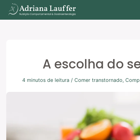
Ir
para
o
conteúdo
A escolha do se
4 minutos de leitura
/
Comer transtornado
,
Compo